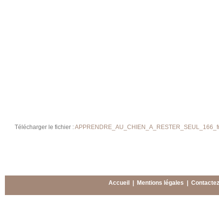
Télécharger le fichier :
APPRENDRE_AU_CHIEN_A_RESTER_SEUL_166_fr.
Accueil
|
Mentions légales
|
Contacte