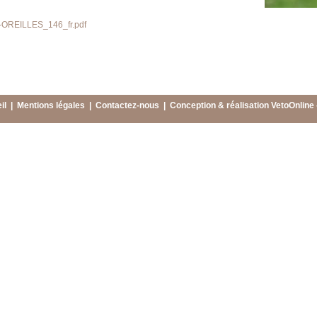
OREILLES_146_fr.pdf
il
|
Mentions légales
|
Contactez-nous
|
Conception & réalisation VetoOnline 