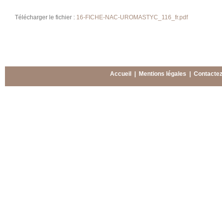
Télécharger le fichier :
16-FICHE-NAC-UROMASTYC_116_fr.pdf
Accueil
|
Mentions légales
|
Contacte