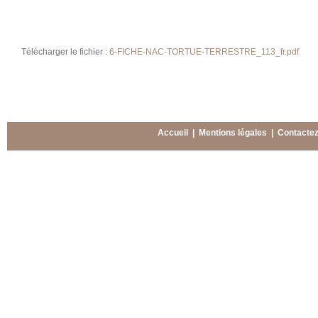
Télécharger le fichier :
6-FICHE-NAC-TORTUE-TERRESTRE_113_fr.pdf
Accueil
|
Mentions légales
|
Contacte