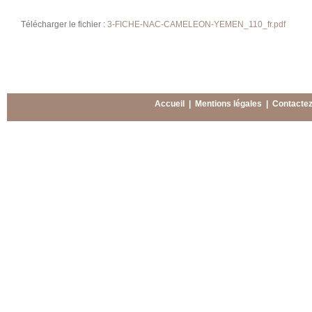
Télécharger le fichier :
3-FICHE-NAC-CAMELEON-YEMEN_110_fr.pdf
Accueil
|
Mentions légales
|
Contacte