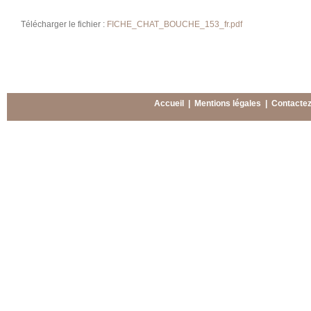
Télécharger le fichier :
FICHE_CHAT_BOUCHE_153_fr.pdf
Accueil
|
Mentions légales
|
Contacte