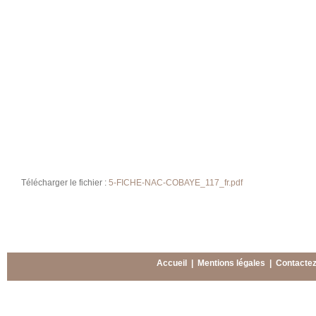
Télécharger le fichier :
5-FICHE-NAC-COBAYE_117_fr.pdf
Accueil
|
Mentions légales
|
Contacte