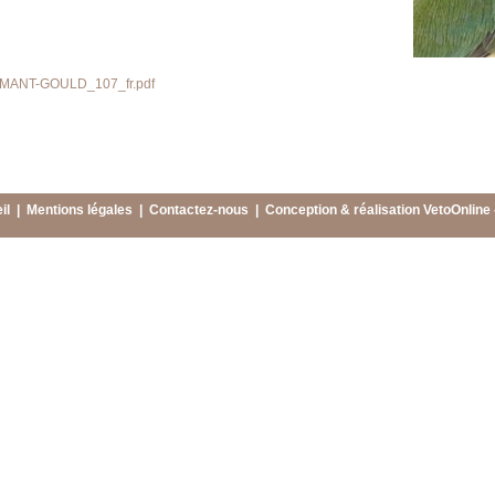
MANT-GOULD_107_fr.pdf
il
|
Mentions légales
|
Contactez-nous
|
Conception & réalisation VetoOnline 