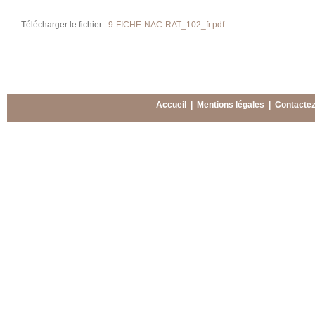
Télécharger le fichier :
9-FICHE-NAC-RAT_102_fr.pdf
Accueil
|
Mentions légales
|
Contacte