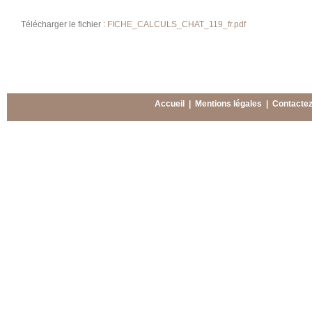
Télécharger le fichier :
FICHE_CALCULS_CHAT_119_fr.pdf
Accueil
|
Mentions légales
|
Contacte