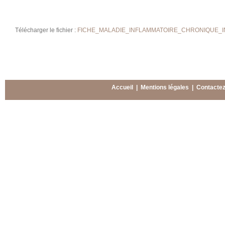
Télécharger le fichier :
FICHE_MALADIE_INFLAMMATOIRE_CHRONIQUE_INT
Accueil
|
Mentions légales
|
Contacte