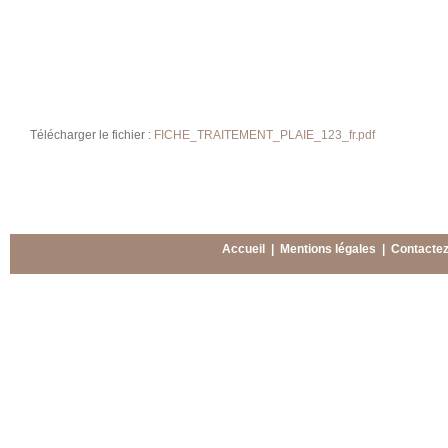
Télécharger le fichier :
FICHE_TRAITEMENT_PLAIE_123_fr.pdf
Accueil
|
Mentions légales
|
Contacte