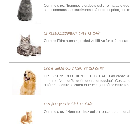
Comme chez l'homme, le diabète est une maladie que l'
sont communs aux carnivores et à notre espèce, ses c
LE VIEILLISSEMENT CHEZ LE CHAT
Comme l’être humain, le chat vieillit.Au fur et à mesure
LES 5 SENS DU CHIEN ET DU CHAT
LES 5 SENS DU CHIEN ET DU CHAT Les capacités se
l’homme (vue, ouïe, goût, odorat et toucher). Ces cap
différentes entre le chien et le chat, et même entre
de saisir leur perception de l’environnement et leur 
partenaires, communication entre eux ou avec l’ho
puissant que celui de l’homme. Ses capacités olfactiv
du chien sont beaucoup plus grandes que celles de l
LES ALLERGIES CHEZ LE CHAT
diffère selon les races. Ainsi, les races brachycéph
circulation de l’air et un nombre moindre de cellules o
Comme chez l’Homme, chez qui on rencontre un certain 
Un seuil de sensibilité bien plus bas. Un pouvoir d
perçoit une gamme de sons plus large que l’homme. Il
celles de l’homme par : - Un seuil d’audition plus ba
l’origine d’un bruit. La vue : Par rapport à ceux de l’