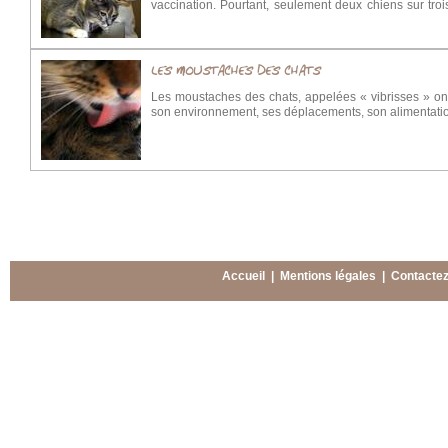
vaccination. Pourtant, seulement deux chiens sur troi
stimulant la réponse immunitaire, permet en cas de cont
LES MOUSTACHES DES CHATS
Les moustaches des chats, appelées « vibrisses » ont 
son environnement, ses déplacements, son alimentation,
Accueil
|
Mentions légales
|
Contacte