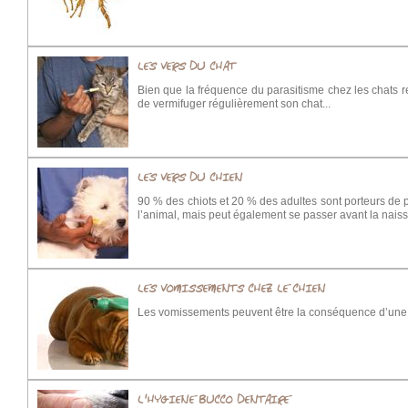
chasser pour se nourrir et assurer leur survie, leur c
depuis longtemps été mises à profit par l’homme (chi
maladies…). Ils peuvent saisir des informations inacce
».
LES VERS DU CHAT
Bien que la fréquence du parasitisme chez les chats res
de vermifuger régulièrement son chat...
LES VERS DU CHIEN
90 % des chiots et 20 % des adultes sont porteurs de p
l’animal, mais peut également se passer avant la nais
LES VOMISSEMENTS CHEZ LE CHIEN
Les vomissements peuvent être la conséquence d’une s
L'HYGIENE BUCCO DENTAIRE