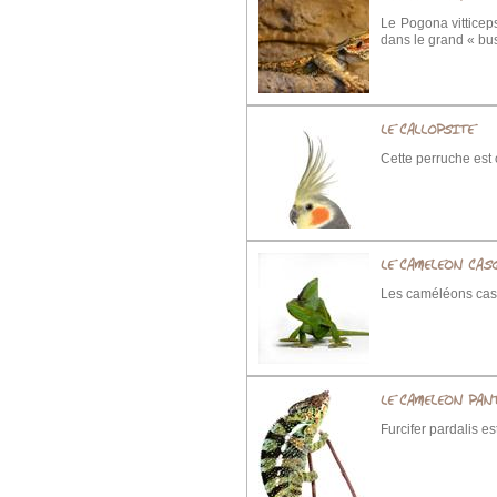
Le Pogona vitticeps
dans le grand « bus
LE CALLOPSITE
Cette perruche est 
LE CAMELEON CAS
Les caméléons casq
LE CAMELEON PAN
Furcifer pardalis e