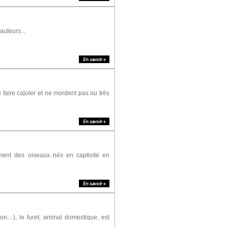
auteurs...
faire cajoler et ne mordent pas ou très
ement des oiseaux nés en captivité en
son…), le furet, animal domestique, est