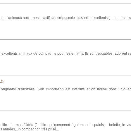
t des animaux nocturnes et actifs au crépuscule. Ils sont d’excellents grimpeurs et s
excellents animaux de compagnie pour les enfants. Ils sont sociables, adorent se 
LD
originaire d’Australie. Son importation est interdite et on trouve donc uniqu
mille des mustélidés (famille qui comprend également le putois,la belette, le vi
 années, un compagnon très prisé...