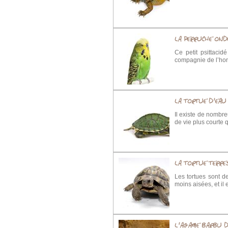
LA PERRUCHE OND
Ce petit psittacid
compagnie de l’h
LA TORTUE D'EAU
Il existe de nombr
de vie plus courte q
LA TORTUE TERRE
Les tortues sont d
moins aisées, et il
L'AGAME BARBU D