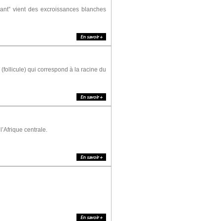
mant” vient des excroissances blanches
(follicule) qui correspond à la racine du
l’Afrique centrale.