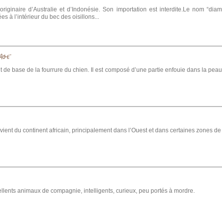
riginaire d’Australie et d’Indonésie. Son importation est interdite.Le nom “dia
s à l’intérieur du bec des oisillons...
LAGE
nt de base de la fourrure du chien. Il est composé d’une partie enfouie dans la peau 
vient du continent africain, principalement dans l’Ouest et dans certaines zones de 
ellents animaux de compagnie, intelligents, curieux, peu portés à mordre.