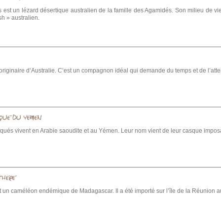
 est un lézard désertique australien de la famille des Agamidés. Son milieu de vie 
h » australien.
originaire d’Australie. C’est un compagnon idéal qui demande du temps et de l’atten
QUE DU YEMEN
ués vivent en Arabie saoudite et au Yémen. Leur nom vient de leur casque imposan
THERE
st un caméléon endémique de Madagascar. Il a été importé sur l’île de la Réunion au