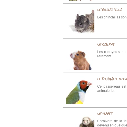
LE CHINCHILLA
Les chinchillas son
LE COBAYE
Les cobayes sont d’
rarement...
LE DIAMANT GOU
Ce passereau est 
animalerie.
LE FURET
Carnivore de la fa
devenu en quelques