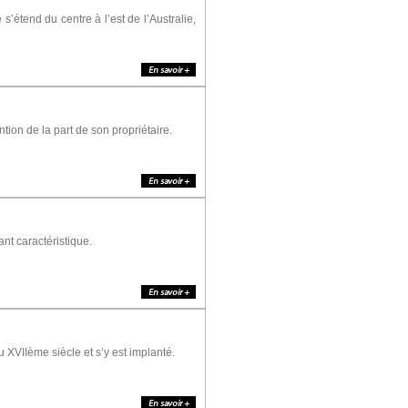
s’étend du centre à l’est de l’Australie,
tion de la part de son propriétaire.
t caractéristique.
 XVIIème siècle et s’y est implanté.