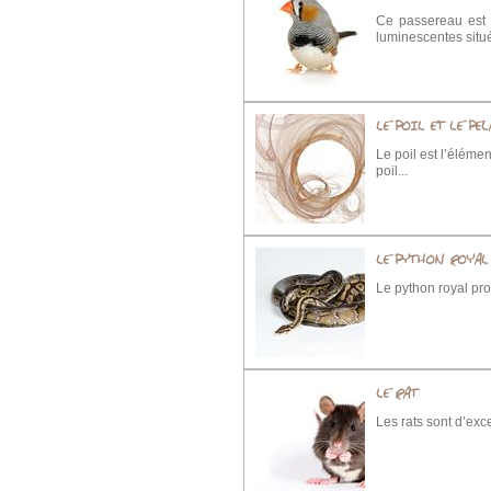
Ce passereau est o
luminescentes située
LE POIL ET LE PE
Le poil est l’éléme
poil...
LE PYTHON ROYAL
Le python royal pro
LE RAT
Les rats sont d’exc