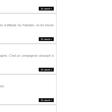
s d’altitude. Au Pakistan, on les trouve
pagnie. C'est un compagnon amusant à
eur.