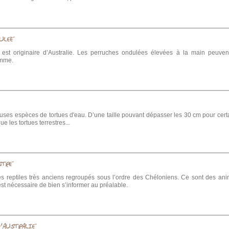
ULEE
é est originaire d’Australie. Les perruches ondulées élevées à la main peuvent 
omme.
euses espèces de tortues d'eau. D’une taille pouvant dépasser les 30 cm pour cer
ue les tortues terrestres...
STRE
es reptiles très anciens regroupés sous l’ordre des Chéloniens. Ce sont des an
 est nécessaire de bien s’informer au préalable.
'AUSTRALIE