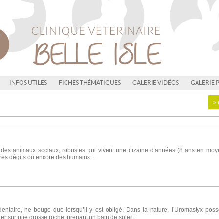
INFOS UTILES
FICHES THÉMATIQUES
GALERIE VIDÉOS
GALERIE 
> 
des animaux sociaux, robustes qui vivent une dizaine d’années (8 ans en moyenn
tres dégus ou encore des humains...
dentaire, ne bouge que lorsqu’il y est obligé. Dans la nature, l’Uromastyx possè
xer sur une grosse roche, prenant un bain de soleil.